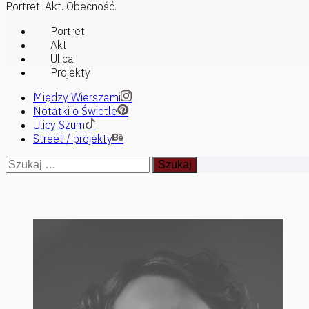
Portret. Akt. Obecność.
Menu
Portret
główne
Akt
Ulica
Projekty
Między Wierszami
Notatki o Świetle
Ulicy Szum
Street / projekty
Przejdź
Szukaj:
do
treści