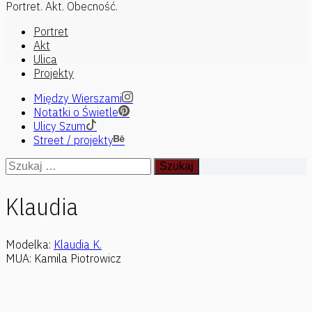
Portret. Akt. Obecność.
Menu
Portret
główne
Akt
Ulica
Projekty
Między Wierszami
Notatki o Świetle
Ulicy Szum
Street / projekty
Przejdź
Szukaj:
do
treści
Klaudia
Modelka:
Klaudia K.
MUA: Kamila Piotrowicz